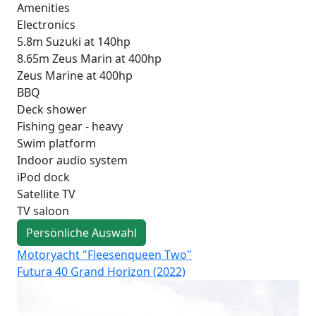
Amenities
Electronics
5.8m Suzuki at 140hp
8.65m Zeus Marin at 400hp
Zeus Marine at 400hp
BBQ
Deck shower
Fishing gear - heavy
Swim platform
Indoor audio system
iPod dock
Satellite TV
TV saloon
Persönliche Auswahl
Motoryacht "Fleesenqueen Two"
Mo
Futura 40 Grand Horizon (2022)
Fut