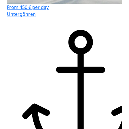
From 450 € per day
Fr
Untergöhren
Un