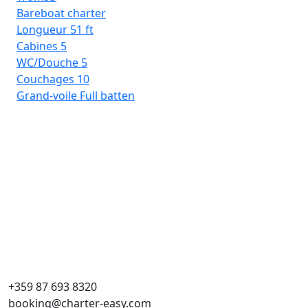
Bareboat charter
Longueur
51 ft
Cabines
5
WC/Douche
5
Couchages
10
Grand-voile
Full batten
Rh
Ba
Lo
Ca
WC
Co
Gra
+359 87 693 8320
booking@charter-easy.com