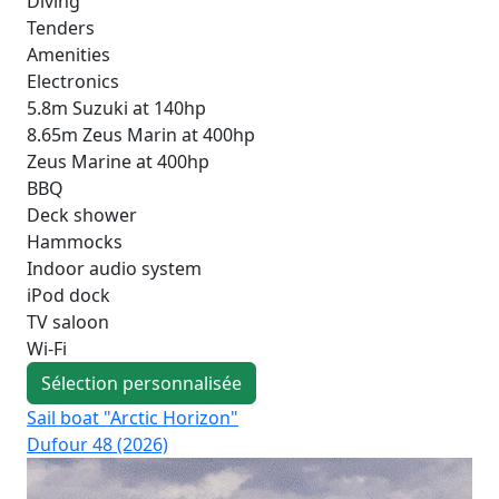
Diving
Tenders
Amenities
Electronics
5.8m Suzuki at 140hp
8.65m Zeus Marin at 400hp
Zeus Marine at 400hp
BBQ
Deck shower
Hammocks
Indoor audio system
iPod dock
TV saloon
Wi-Fi
Sélection personnalisée
Sail boat "Arctic Horizon"
Sai
Dufour 48 (2026)
Su