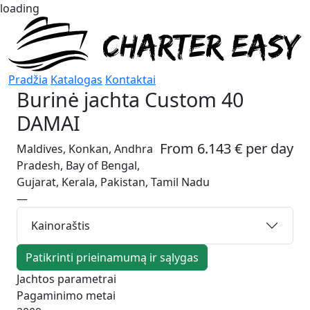
loading
Pradžia
Katalogas
Kontaktai
Burinė jachta
Custom 40
DAMAI
From 6.143 € per day
Maldives, Konkan, Andhra
Pradesh, Bay of Bengal,
Gujarat, Kerala, Pakistan, Tamil Nadu
—
Kainoraštis
Patikrinti prieinamumą ir sąlygas
Jachtos parametrai
Pagaminimo metai