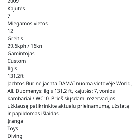
2009
Kajutės
7
Miegamos vietos
12
Greitis
29.6kph / 16kn
Gamintojas
Custom
Ilgis
131.2ft
Jachtos Burinė jachta DAMAI nuoma vietovėje World,
All. Duomenys: ilgis 131.2 ft, kajutės: 7, vonios
kambariai / WC: 0. Prieš siųsdami rezervacijos
užklausą patikrinkite aktualų prieinamumą, užstatą
ir papildomas išlaidas.
Įranga
Toys
Diving