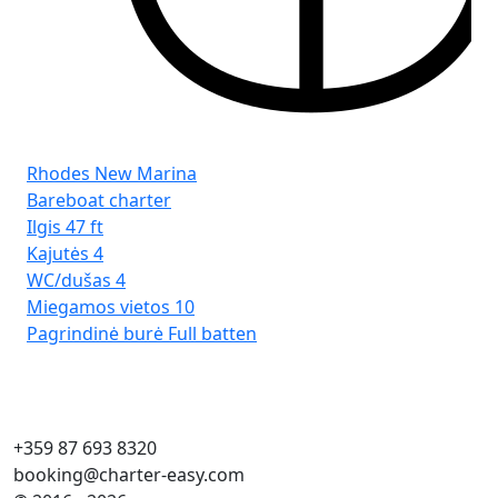
Rhodes New Marina
Bareboat charter
Ilgis
47 ft
Kajutės
4
WC/dušas
4
Miegamos vietos
10
Pagrindinė burė
Full batten
+359 87 693 8320
booking@charter-easy.com