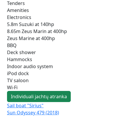
Tenders
Amenities
Electronics
5.8m Suzuki at 140hp
8.65m Zeus Marin at 400hp
Zeus Marine at 400hp
BBQ
Deck shower
Hammocks
Indoor audio system
iPod dock
TV saloon
Wi-Fi
Individuali jachtų atranka
Sail boat "Sirius"
Sai
Sun Odyssey 479 (2018)
Duf