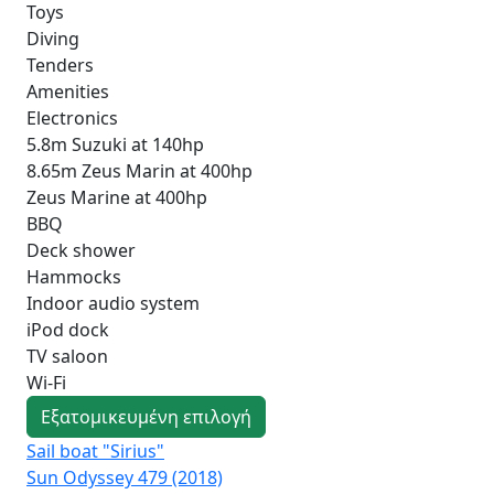
Toys
Diving
Tenders
Amenities
Electronics
5.8m Suzuki at 140hp
8.65m Zeus Marin at 400hp
Zeus Marine at 400hp
BBQ
Deck shower
Hammocks
Indoor audio system
iPod dock
TV saloon
Wi-Fi
Εξατομικευμένη επιλογή
Sail boat "Sirius"
Sai
Sun Odyssey 479 (2018)
Duf