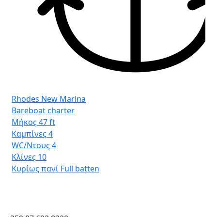
Rhodes New Marina
Bareboat charter
Μήκος
47 ft
Καμπίνες
4
WC/Ντους
4
Κλίνες
10
Κυρίως πανί
Full batten