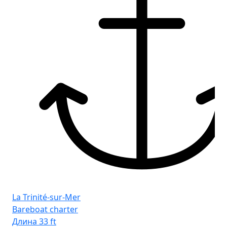
Fro
La Trinité-sur-Mer
Tr
Bareboat charter
Длина
33 ft