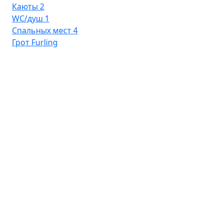
Каюты
2
WC/душ
1
Спальных мест
4
Грот
Furling