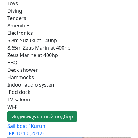
Toys
Diving
Tenders
Amenities
Electronics
5.8m Suzuki at 140hp
8.65m Zeus Marin at 400hp
Zeus Marine at 400hp
BBQ
Deck shower
Hammocks
Indoor audio system
iPod dock
TV saloon
Wi-Fi
Индивидуальный подбор
Sail boat "Kurun"
Sai
JPK 10.10 (2012)
Duf