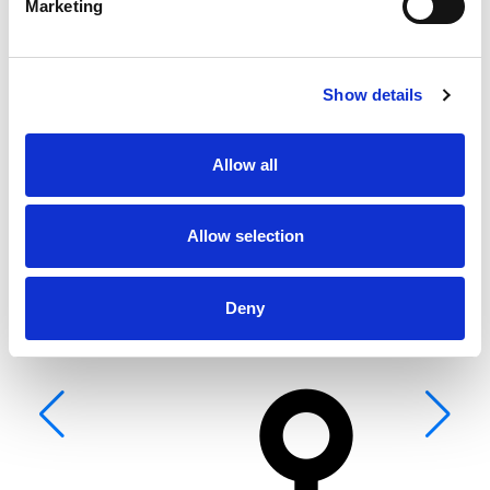
Marketing
Show details
Allow all
Allow selection
From 400 € per day
Deny
La Trinité-sur-Mer