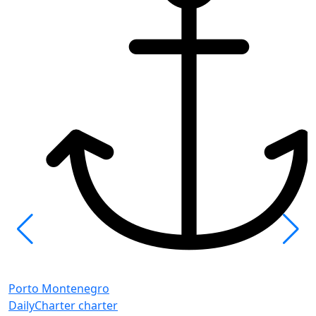
P
B
Porto Montenegro
Д
DailyCharter charter
К