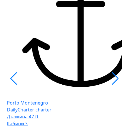
Po
Ba
Porto Montenegro
Дъ
DailyCharter charter
Ка
Дължина
47 ft
WC
Кабини
3
Сп