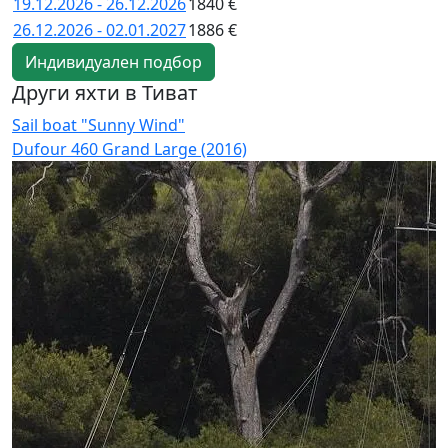
19.12.2026 - 26.12.2026
1840 €
26.12.2026 - 02.01.2027
1886 €
Индивидуален подбор
Други яхти в Тиват
Sail boat "Sunny Wind"
S
Dufour 460 Grand Large (2016)
O