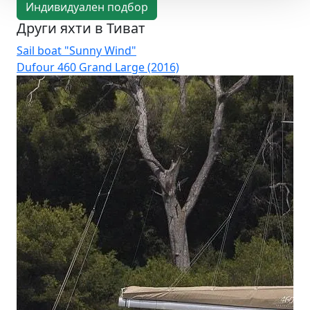
Индивидуален подбор
Други яхти в Тиват
Sail boat "Sunny Wind"
Sai
Dufour 460 Grand Large (2016)
Oce