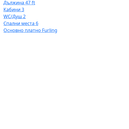
Дължина
47 ft
W
Кабини
3
С
WC/Душ
2
О
Спални места
6
Основно платно
Furling