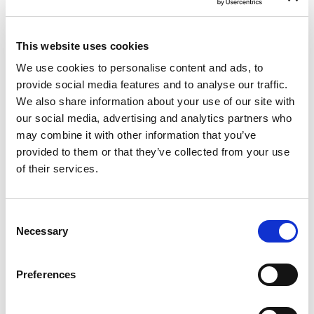
This website uses cookies
Ветроходна яхта
Oceanis 45
We use cookies to personalise content and ads, to
provide social media features and to analyse our traffic.
Twist
We also share information about your use of our site with
our social media, advertising and analytics partners who
Черна гора
,
Тиват
may combine it with other information that you’ve
Porto Montenegro
provided to them or that they’ve collected from your use
Bareboat charter
of their services.
Ценова листа
Проверете наличността и условията
Consent
Necessary
Selection
Параметри на яхтата
Година на изграждане
2015
Preferences
Кабини
4