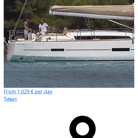
F
Т
From 1.029 € per day
Тиват