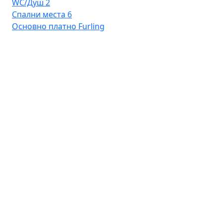
WC/Душ
2
Ос
Спални места
6
Основно платно
Furling