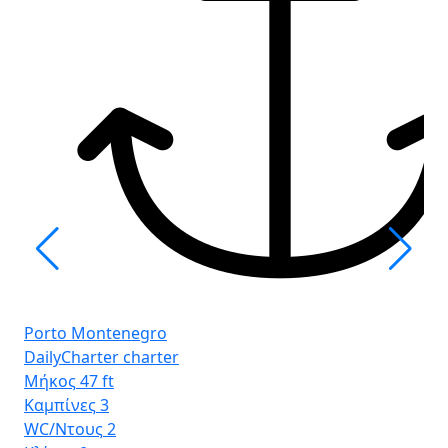
Po
Ba
Porto Montenegro
Μή
DailyCharter charter
Κα
Μήκος
47 ft
WC
Καμπίνες
3
Κλ
WC/Ντους
2
Κυ