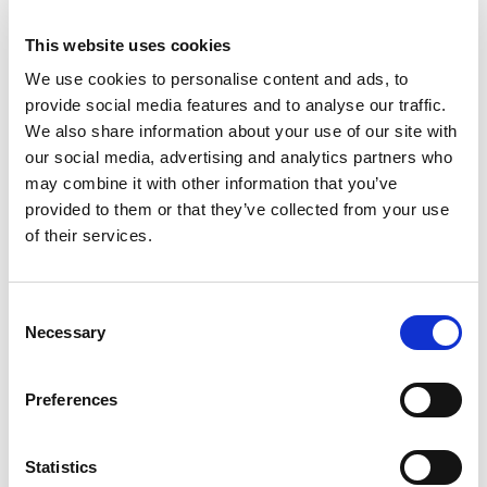
This website uses cookies
We use cookies to personalise content and ads, to
Ιστιοπλοϊκό γιοτ
Oceanis 45
provide social media features and to analyse our traffic.
We also share information about your use of our site with
Twist
our social media, advertising and analytics partners who
may combine it with other information that you’ve
Μαυροβούνιο
,
Tivat
provided to them or that they’ve collected from your use
Porto Montenegro
of their services.
Bareboat charter
Τιμοκατάλογος
Consent
Necessary
Έλεγχος διαθεσιμότητας και λεπτομερειών
Selection
Χαρακτηριστικά γιοτ
Έτος κατασκευής
Preferences
2015
Καμπίνες
Statistics
4