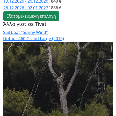
19.12.2026 - 26.12.2026
1840 €
26.12.2026 - 02.01.2027
1886 €
Εξατομικευμένη επιλογή
Άλλα γιοτ σε Tivat
Sail boat "Sunny Wind"
S
Dufour 460 Grand Large (2016)
O