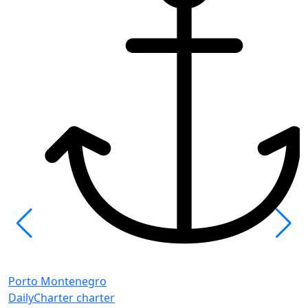
P
B
Porto Montenegro
Μ
DailyCharter charter
Κ