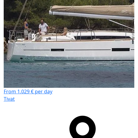
F
T
From 1.029 € per day
Tivat