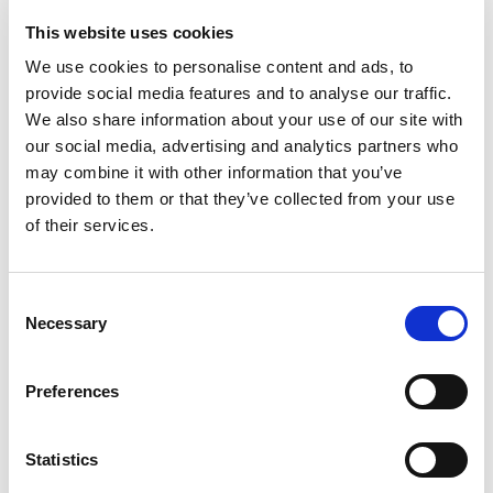
This website uses cookies
We use cookies to personalise content and ads, to
provide social media features and to analyse our traffic.
Vitorlás jacht
Oceanis 45
We also share information about your use of our site with
Twist
our social media, advertising and analytics partners who
may combine it with other information that you’ve
Montenegró
,
Tivat
provided to them or that they’ve collected from your use
Porto Montenegro
of their services.
Bareboat charter
Árlista
Consent
Necessary
Selection
A rendelkezésre állás és a feltételek ellenőrzése
A jacht jellemzői
Preferences
Építési év
2015
Kabinok
Statistics
4