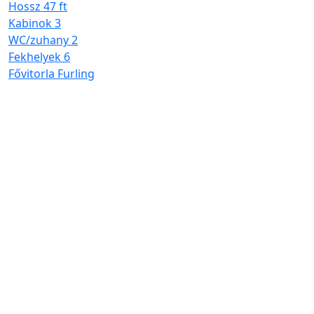
Hossz
47 ft
W
Kabinok
3
F
WC/zuhany
2
F
Fekhelyek
6
Fővitorla
Furling