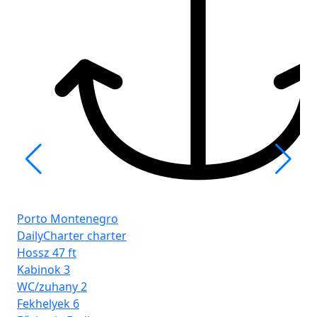
Po
Ba
Porto Montenegro
Ho
DailyCharter charter
Ka
Hossz
47 ft
WC
Kabinok
3
Fe
WC/zuhany
2
Főv
Fekhelyek
6