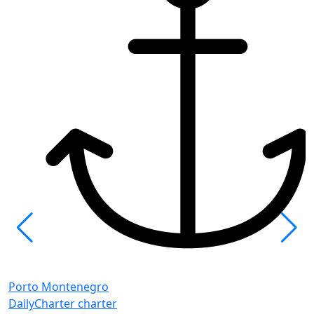
P
B
Porto Montenegro
H
DailyCharter charter
K