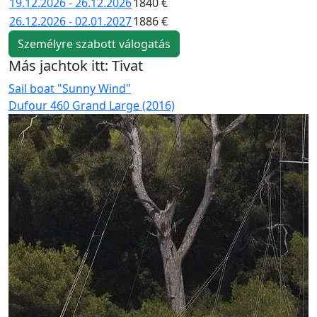
19.12.2026 - 26.12.2026
1840 €
26.12.2026 - 02.01.2027
1886 €
Személyre szabott válogatás
Más jachtok itt: Tivat
Sail boat "Sunny Wind"
S
Dufour 460 Grand Large (2016)
O