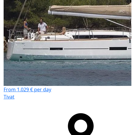
F
T
From 1.029 € per day
Tivat