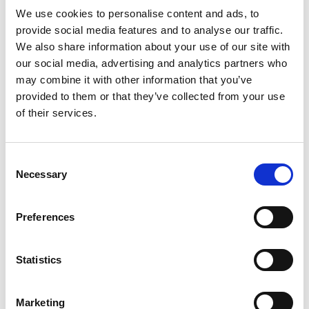
We use cookies to personalise content and ads, to
provide social media features and to analyse our traffic.
We also share information about your use of our site with
our social media, advertising and analytics partners who
Veleiro
Oceanis 45 Twist
may combine it with other information that you’ve
provided to them or that they’ve collected from your use
Montenegro
,
Tivat
of their services.
Porto Montenegro
Bareboat charter
Tabela de preços
Consent
Necessary
Selection
Pedir disponibilidade e condições
Parâmetros do iate
Preferences
Ano de construção
2015
Statistics
Cabines
4
Lugares para dormir
Marketing