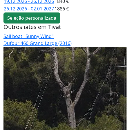
19.12.2026 - 26.12.2026
1840 €
26.12.2026 - 02.01.2027
1886 €
Seleção personalizada
Outros iates em Tivat
Sail boat "Sunny Wind"
S
Dufour 460 Grand Large (2016)
O