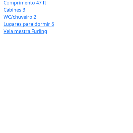
Comprimento
47 ft
W
Cabines
3
L
WC/chuveiro
2
V
Lugares para dormir
6
Vela mestra
Furling