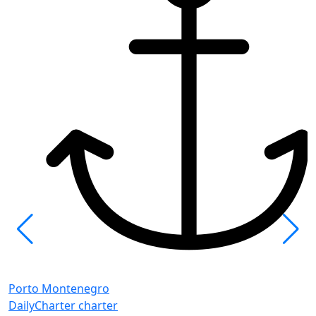
P
B
Porto Montenegro
C
DailyCharter charter
C