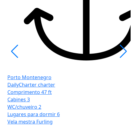
Po
Ba
Porto Montenegro
Co
DailyCharter charter
Ca
Comprimento
47 ft
WC
Cabines
3
Lu
WC/chuveiro
2
Ve
Lugares para dormir
6
Vela mestra
Furling