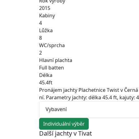
Rok výroby
2015
Kabiny
4
Lůžka
8
WC/sprcha
2
Hlavní plachta
Full batten
Délka
45.4ft
Pronájem jachty Plachetnice Twist v Černá
ní. Parametry jachty: délka 45.4 ft, kajuty:
Vybavení
Individuální výběr
Další jachty v Tivat