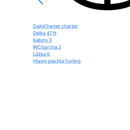
DailyCharter charter
Délka
47 ft
Kabiny
3
WC/sprcha
2
Lůžka
6
Hlavní plachta
Furling