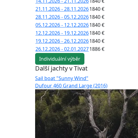
14.11.2026 - 21.11.2026
1840 €
21.11.2026 - 28.11.2026
1840 €
28.11.2026 - 05.12.2026
1840 €
05.12.2026 - 12.12.2026
1840 €
12.12.2026 - 19.12.2026
1840 €
19.12.2026 - 26.12.2026
1840 €
26.12.2026 - 02.01.2027
1886 €
Individuální výběr
Další jachty v Tivat
Sail boat "Sunny Wind"
Dufour 460 Grand Large (2016)