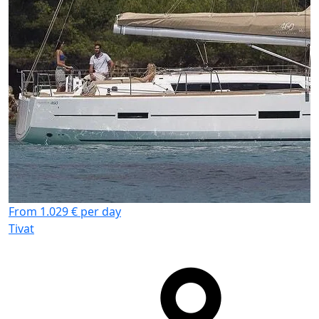
F
T
From 1.029 € per day
Tivat