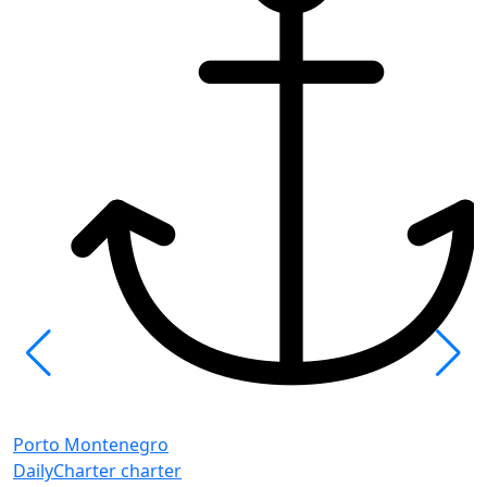
P
B
Porto Montenegro
P
DailyCharter charter
K