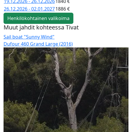
19.12.2026 - 26.12.2026
1840 €
26.12.2026 - 02.01.2027
1886 €
Henkilökohtainen valikoima
Muut jahdit kohteessa Tivat
Sail boat "Sunny Wind"
S
Dufour 460 Grand Large (2016)
O