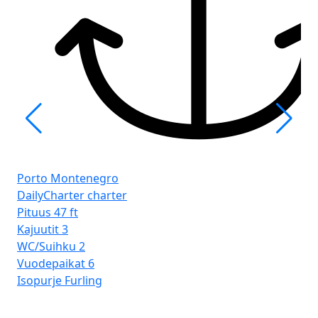
Po
Ba
Porto Montenegro
Pit
DailyCharter charter
Kaj
Pituus
47 ft
WC
Kajuutit
3
Vu
WC/Suihku
2
Iso
Vuodepaikat
6
Isopurje
Furling