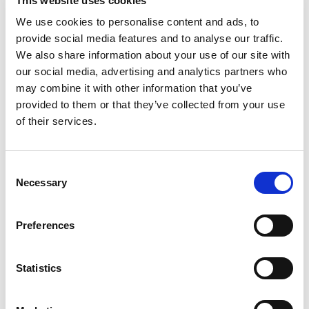
This website uses cookies
We use cookies to personalise content and ads, to
provide social media features and to analyse our traffic.
We also share information about your use of our site with
Purjejahti
Oceanis 45 Twist
our social media, advertising and analytics partners who
may combine it with other information that you’ve
Montenegro
,
Tivat
provided to them or that they’ve collected from your use
Porto Montenegro
of their services.
Bareboat charter
Hinnasto
Consent
Necessary
Selection
Pyydä saatavuustiedot
Jahdin tiedot
Preferences
Rakennusvuosi
2015
Kajuutit
Statistics
4
Vuodepaikat