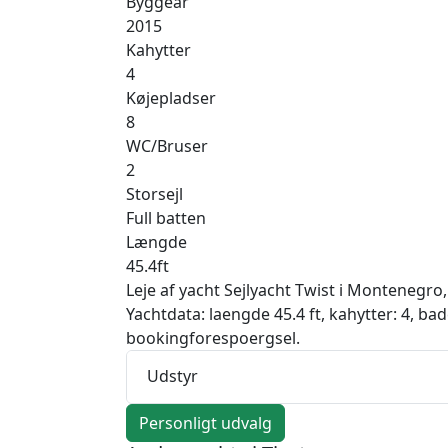
Byggeår
2015
Kahytter
4
Køjepladser
8
WC/Bruser
2
Storsejl
Full batten
Længde
45.4ft
Leje af yacht Sejlyacht Twist i Montenegro,
Yachtdata: laengde 45.4 ft, kahytter: 4, b
bookingforespoergsel.
Udstyr
Personligt udvalg