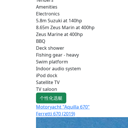
Amenities
Electronics
5.8m Suzuki at 140hp
8.65m Zeus Marin at 400hp
Zeus Marine at 400hp
BBQ
Deck shower
Fishing gear - heavy
Swim platform
Indoor audio system
iPod dock
Satellite TV
TV saloon
个性化选艇
Motoryacht "Aquilla 670"
Ferretti 670 (2019)