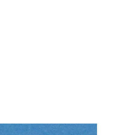
Motoryacht "SEA
Azimut 66 (2017)