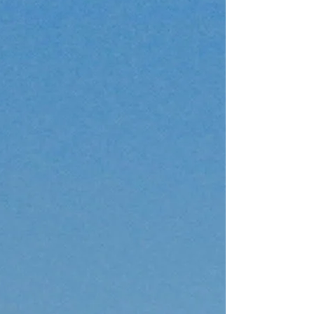
From 4.480 € pe
Athens