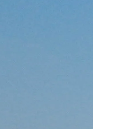
—
船体长度
67 ft
客舱
3
卫生间/淋浴
3
床位
6
主帆
None