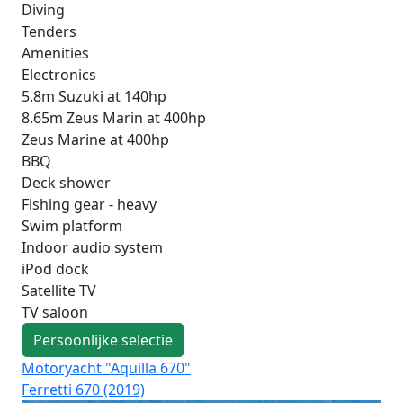
Diving
Tenders
Amenities
Electronics
5.8m Suzuki at 140hp
8.65m Zeus Marin at 400hp
Zeus Marine at 400hp
BBQ
Deck shower
Fishing gear - heavy
Swim platform
Indoor audio system
iPod dock
Satellite TV
TV saloon
Persoonlijke selectie
Motoryacht "Aquilla 670"
Mo
Ferretti 670 (2019)
Azi