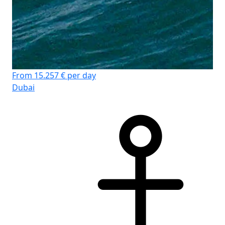
From 15.257 € per day
Dubai