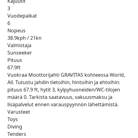
Kajuutit
3
Vuodepaikat
6
Nopeus
38.9kph / 21kn
Valmistaja
Sunseeker
Pituus
67.9ft
Vuokraa Moottorijahti GRAVITAS kohteessa World,
All. Tutustu jahdin tietoihin, hintoihin ja ehtoihin:
pituus 67.9 ft, hytit 3, kylpyhuoneiden/WC-tilojen
määrä 0. Tarkista saatavuus, vakuusmaksu ja
lisäpalvelut ennen varauspyynnön lähettämistä.
Varusteet
Toys
Diving
Tenders