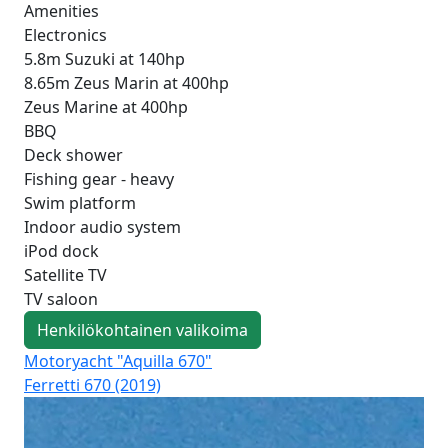
Amenities
Electronics
5.8m Suzuki at 140hp
8.65m Zeus Marin at 400hp
Zeus Marine at 400hp
BBQ
Deck shower
Fishing gear - heavy
Swim platform
Indoor audio system
iPod dock
Satellite TV
TV saloon
Henkilökohtainen valikoima
Motoryacht "Aquilla 670"
Mo
Ferretti 670 (2019)
Azi