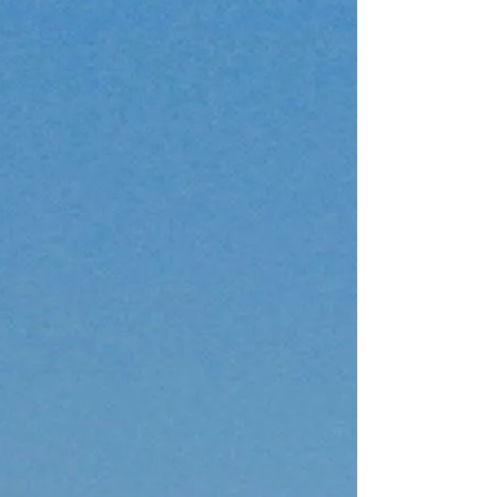
From 4.480 € pe
Atenas