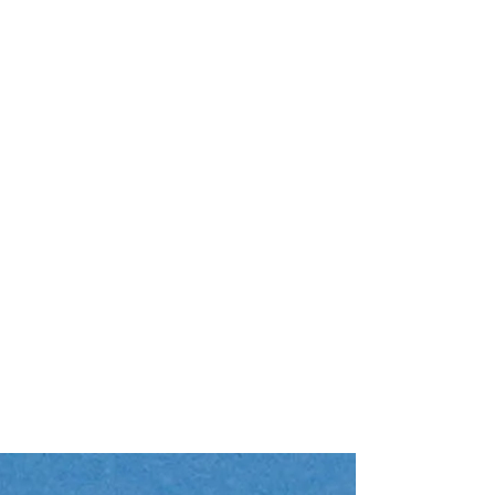
Motoryacht "SEA
Azimut 66 (2017)