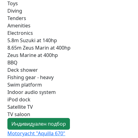
Toys
Diving
Tenders
Amenities
Electronics
5.8m Suzuki at 140hp
8.65m Zeus Marin at 400hp
Zeus Marine at 400hp
BBQ
Deck shower
Fishing gear - heavy
Swim platform
Indoor audio system
iPod dock
Satellite TV
TV saloon
Индивидуален подбор
Motoryacht "Aquilla 670"
Mo