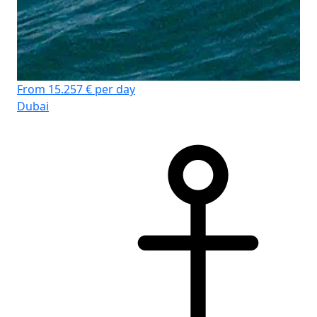
From 15.257 € per day
Dubai