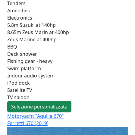
Tenders
Amenities
Electronics
5.8m Suzuki at 140hp
8.65m Zeus Marin at 400hp
Zeus Marine at 400hp
BBQ
Deck shower
Fishing gear - heavy
Swim platform
Indoor audio system
iPod dock
Satellite TV
TV saloon
Selezione personalizzata
Motoryacht "Aquilla 670"
Mo
Ferretti 670 (2019)
Azi