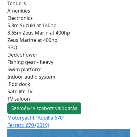
Tenders
Amenities
Electronics
5.8m Suzuki at 140hp
8.65m Zeus Marin at 400hp
Zeus Marine at 400hp
BBQ
Deck shower
Fishing gear - heavy
Swim platform
Indoor audio system
iPod dock
Satellite TV
TV saloon
Személyre szabott válogatás
Motoryacht "Aquilla 670"
Mo
Ferretti 670 (2019)
Azi