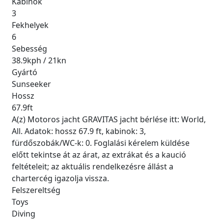
Kabinok
3
Fekhelyek
6
Sebesség
38.9kph / 21kn
Gyártó
Sunseeker
Hossz
67.9ft
A(z) Motoros jacht GRAVITAS jacht bérlése itt: World,
All. Adatok: hossz 67.9 ft, kabinok: 3,
fürdőszobák/WC-k: 0. Foglalási kérelem küldése
előtt tekintse át az árat, az extrákat és a kaució
feltételeit; az aktuális rendelkezésre állást a
chartercég igazolja vissza.
Felszereltség
Toys
Diving