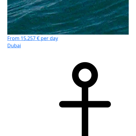
From 15.257 € per day
Dubai