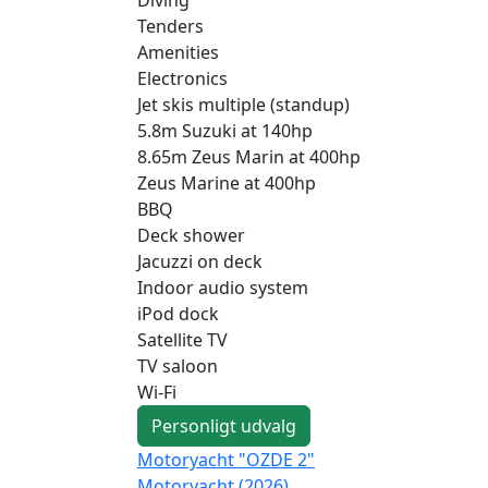
Tenders
Amenities
Electronics
Jet skis multiple (standup)
5.8m Suzuki at 140hp
8.65m Zeus Marin at 400hp
Zeus Marine at 400hp
BBQ
Deck shower
Jacuzzi on deck
Indoor audio system
iPod dock
Satellite TV
TV saloon
Wi-Fi
Personligt udvalg
Motoryacht "OZDE 2"
Motoryacht (2026)