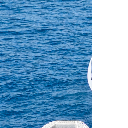
Crewed charter
Længde
61 ft
Kahytter
4
WC/Bruser
3
Køjepladser
8
Storsejl
None