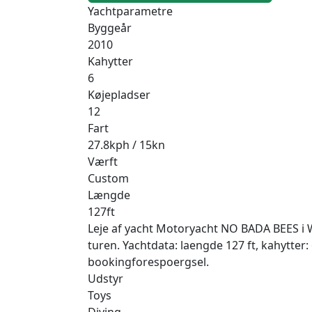
Yachtparametre
Byggeår
2010
Kahytter
6
Køjepladser
12
Fart
27.8kph / 15kn
Værft
Custom
Længde
127ft
Leje af yacht Motoryacht NO BADA BEES i Wo
turen. Yachtdata: laengde 127 ft, kahytter
bookingforespoergsel.
Udstyr
Toys
Diving