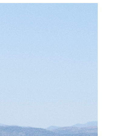
From 4.062 € pe