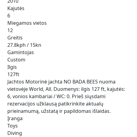
2010
Kajutės
6
Miegamos vietos
12
Greitis
27.8kph / 15kn
Gamintojas
Custom
Ilgis
127ft
Jachtos Motorinė jachta NO BADA BEES nuoma
vietovėje World, All. Duomenys: ilgis 127 ft, kajutės:
6, vonios kambariai / WC: 0. Prieš siųsdami
rezervacijos užklausą patikrinkite aktualų
prieinamumą, užstatą ir papildomas išlaidas.
Įranga
Toys
Diving