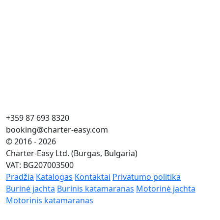
+359 87 693 8320
booking@charter-easy.com
© 2016 - 2026
Charter-Easy Ltd. (Burgas, Bulgaria)
VAT: BG207003500
Pradžia
Katalogas
Kontaktai
Privatumo politika
Burinė jachta
Burinis katamaranas
Motorinė jachta
Motorinis katamaranas