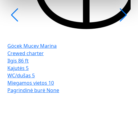
Göcek Mucev Marina
Crewed charter
Ilgis
86 ft
Kajutės
5
WC/dušas
5
Miegamos vietos
10
Pagrindinė burė
None