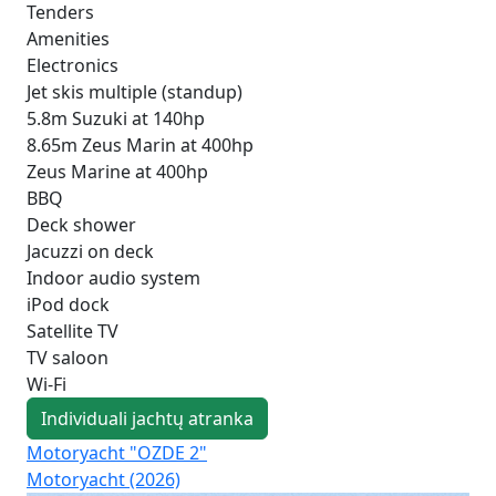
Tenders
Amenities
Electronics
Jet skis multiple (standup)
5.8m Suzuki at 140hp
8.65m Zeus Marin at 400hp
Zeus Marine at 400hp
BBQ
Deck shower
Jacuzzi on deck
Indoor audio system
iPod dock
Satellite TV
TV saloon
Wi-Fi
Individuali jachtų atranka
Motoryacht "OZDE 2"
Mo
Motoryacht (2026)
Pri