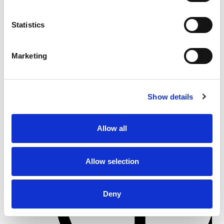
From 5.400 € per day
Statistics
Göcek
Marketing
Show details
Allow all
Allow selection
Deny