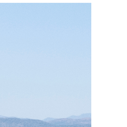
From 3.934 € pe