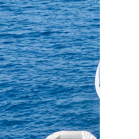
Crewed charter
Longueur
61 ft
Cabines
4
WC/Douche
3
Couchages
8
Grand-voile
Non