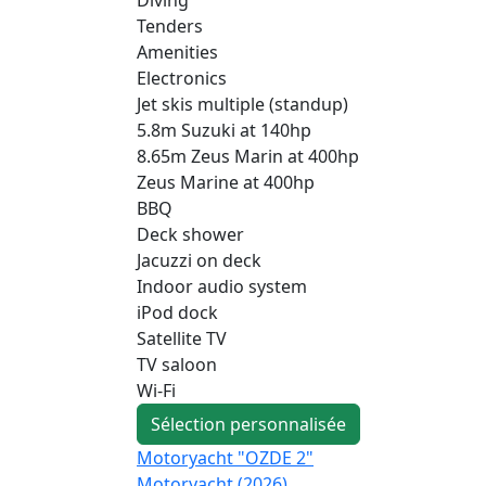
Tenders
Amenities
Electronics
Jet skis multiple (standup)
5.8m Suzuki at 140hp
8.65m Zeus Marin at 400hp
Zeus Marine at 400hp
BBQ
Deck shower
Jacuzzi on deck
Indoor audio system
iPod dock
Satellite TV
TV saloon
Wi-Fi
Sélection personnalisée
Motoryacht "OZDE 2"
Motoryacht (2026)