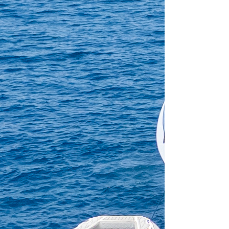
Crewed charter
Lunghezza
61 ft
Cabine
4
WC/doccia
3
Posti letto
8
Randa
None