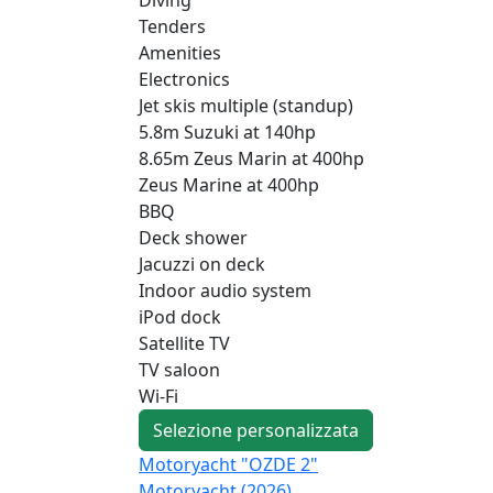
Tenders
Amenities
Electronics
Jet skis multiple (standup)
5.8m Suzuki at 140hp
8.65m Zeus Marin at 400hp
Zeus Marine at 400hp
BBQ
Deck shower
Jacuzzi on deck
Indoor audio system
iPod dock
Satellite TV
TV saloon
Wi-Fi
Selezione personalizzata
Motoryacht "OZDE 2"
Motoryacht (2026)