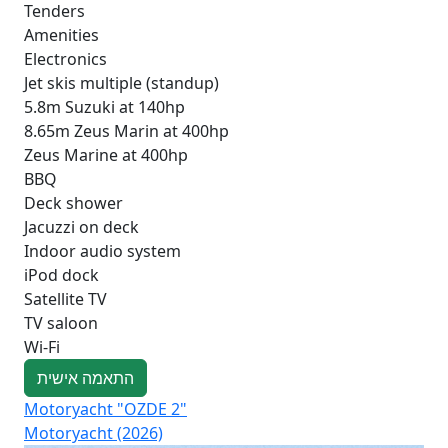
Tenders
Amenities
Electronics
Jet skis multiple (standup)
5.8m Suzuki at 140hp
8.65m Zeus Marin at 400hp
Zeus Marine at 400hp
BBQ
Deck shower
Jacuzzi on deck
Indoor audio system
iPod dock
Satellite TV
TV saloon
Wi-Fi
התאמה אישית
Motoryacht "OZDE 2"
Mo
Motoryacht (2026)
Pri